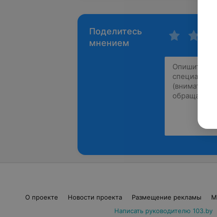
Поделитесь
мнением
О проекте
Новости проекта
Размещение рекламы
М
Написать руководителю 103.by