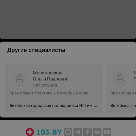
Другие специалисты
Малиновская
Ольга Павловна
Нет отзывов
Н
Врач общей практики • Семейный врач
Врач общей 
Витебская городская поликлиника №4 им.
Витебская г
В. И. Ленина
В. И. Ленина