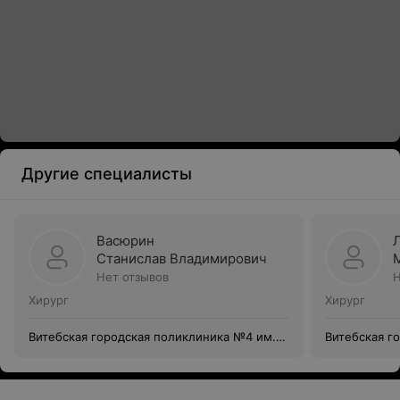
Другие специалисты
Васюрин
Станислав Владимирович
Нет отзывов
Н
Хирург
Хирург
Витебская городская поликлиника №4 им.
Витебская г
В. И. Ленина
В. И. Ленина