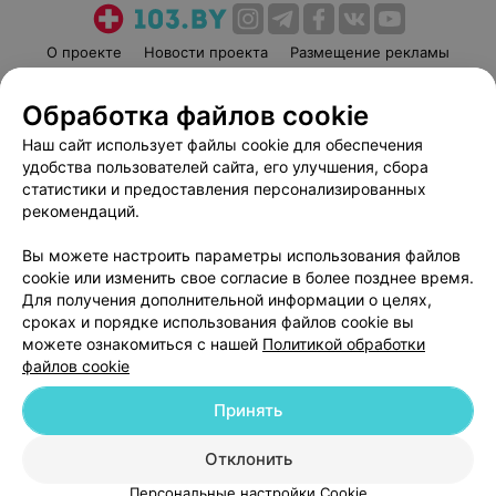
О проекте
Новости проекта
Размещение рекламы
Медицинский маркетинг
Публичный договор
Обработка файлов cookie
Пользовательское соглашение
Способы оплаты
Наш сайт использует файлы cookie для обеспечения
Вакансии
Партнеры
удобства пользователей сайта, его улучшения, сбора
Написать руководителю 103.by
статистики и предоставления персонализированных
Написать в поддержку
рекомендаций.
Персональные настройки cookie
Вы можете настроить параметры использования файлов
Обработка персональных данных
cookie или изменить свое согласие в более позднее время.
Для получения дополнительной информации о целях,
сроках и порядке использования файлов cookie вы
можете ознакомиться с нашей
Политикой обработки
файлов cookie
Принять
© 2026 ООО «Артокс Лаб», УНП 191700409
| 220012, Республика Беларусь,
г. Минск, улица Толбухина, 2, пом. 16 | help@103.by
Отклонить
Служба поддержки
+375 291212755
Персональные настройки Cookie