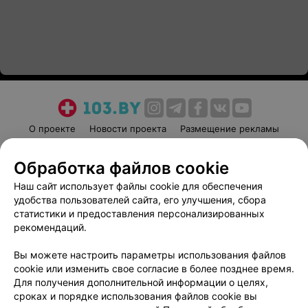
О проекте
Новости проекта
Размещение рекламы
Медицинский маркетинг
Публичный договор
Обработка файлов cookie
Пользовательское соглашение
Способы оплаты
Наш сайт использует файлы cookie для обеспечения
Вакансии
Партнеры
удобства пользователей сайта, его улучшения, сбора
Написать руководителю 103.by
статистики и предоставления персонализированных
Написать в поддержку
рекомендаций.
Персональные настройки cookie
Вы можете настроить параметры использования файлов
Обработка персональных данных
cookie или изменить свое согласие в более позднее время.
Для получения дополнительной информации о целях,
сроках и порядке использования файлов cookie вы