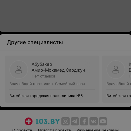
Другие специалисты
Абубакер
Амир-Мохамед Сарджун
Нет отзывов
Н
Врач общей практики • Семейный врач
Врач общей 
Витебская городская поликлиника №6
Витебская г
О проекте
Новости проекта
Размещение рекламы