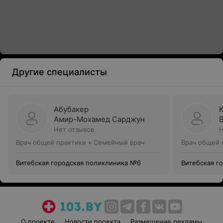
Другие специалисты
Абубакер
Амир-Мохамед Сарджун
Нет отзывов
Н
Врач общей практики • Семейный врач
Врач общей 
Витебская городская поликлиника №6
Витебская г
О проекте
Новости проекта
Размещение рекламы