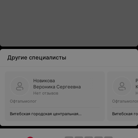
Другие специалисты
Новикова
Вероника Сергеевна
Нет отзывов
Н
Офтальмолог
Офтальмоло
Витебская городская центральная
Витебская г
поликлиника
поликлиник