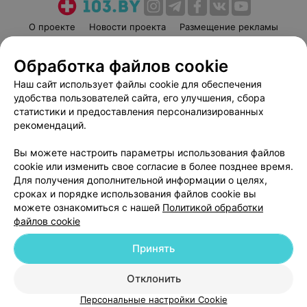
О проекте
Новости проекта
Размещение рекламы
Медицинский маркетинг
Публичный договор
Обработка файлов cookie
Пользовательское соглашение
Способы оплаты
Наш сайт использует файлы cookie для обеспечения
Вакансии
Партнеры
удобства пользователей сайта, его улучшения, сбора
Написать руководителю 103.by
статистики и предоставления персонализированных
Написать в поддержку
рекомендаций.
Персональные настройки cookie
Вы можете настроить параметры использования файлов
Обработка персональных данных
cookie или изменить свое согласие в более позднее время.
Для получения дополнительной информации о целях,
сроках и порядке использования файлов cookie вы
можете ознакомиться с нашей
Политикой обработки
файлов cookie
Принять
© 2026 ООО «Артокс Лаб», УНП 191700409
| 220012, Республика Беларусь,
г. Минск, улица Толбухина, 2, пом. 16 | help@103.by
Отклонить
Служба поддержки
+375 291212755
Персональные настройки Cookie