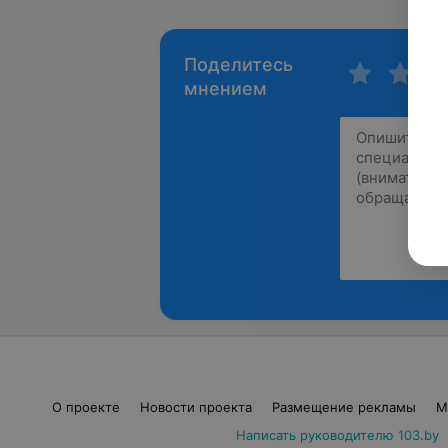
Поделитесь
мнением
О проекте
Новости проекта
Размещение рекламы
М
Написать руководителю 103.by