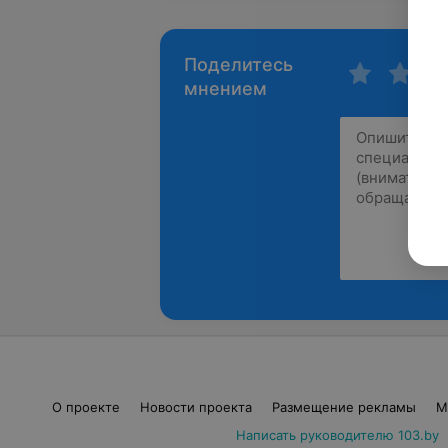
Поделитесь
мнением
О проекте
Новости проекта
Размещение рекламы
М
Написать руководителю 103.by