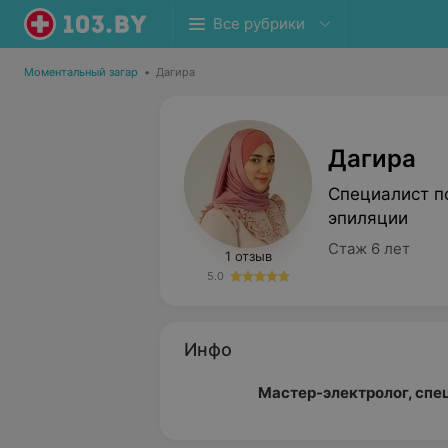
Все рубрики
Моментальный загар
•
Дагира
Дагира
Специалист по
эпиляции
Стаж 6 лет
1 отзыв
5.0
Инфо
Мастер-электролог, спе