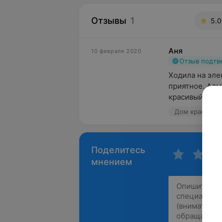
Отзывы
1
5.0
Аня
10 февраля 2020
Отзыв подт
Ходила на эле
приятное. Адм
красивый, акку
Дом красоты и 
Поделитесь
мнением