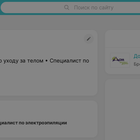
Поиск по сайту
До
 уходу за телом • Специалист по
Бре
циалист по электроэпиляции