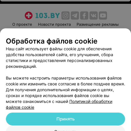
О проекте
Новости проекта
Размещение рекламы
Медицинский маркетинг
Публичный договор
Обработка файлов cookie
Пользовательское соглашение
Способы оплаты
Наш сайт использует файлы cookie для обеспечения
Вакансии
Партнеры
удобства пользователей сайта, его улучшения, сбора
Написать руководителю 103.by
статистики и предоставления персонализированных
Написать в поддержку
рекомендаций.
Персональные настройки cookie
Вы можете настроить параметры использования файлов
Обработка персональных данных
cookie или изменить свое согласие в более позднее время.
Для получения дополнительной информации о целях,
сроках и порядке использования файлов cookie вы
можете ознакомиться с нашей
Политикой обработки
файлов cookie
Принять
© 2026 ООО «Артокс Лаб», УНП 191700409
| 220012, Республика Беларусь,
г. Минск, улица Толбухина, 2, пом. 16 | help@103.by