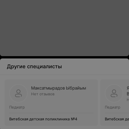
Другие специалисты
Максатмырадов Ыбрайым
Нет отзывов
Н
Педиатр
Педиатр
Витебская детская поликлиника №4
Витебская д