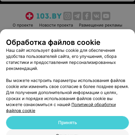
О проекте
Новости проекта
Размещение рекламы
Медицинский маркетинг
Публичный договор
Обработка файлов cookie
Пользовательское соглашение
Способы оплаты
Наш сайт использует файлы cookie для обеспечения
Вакансии
Партнеры
удобства пользователей сайта, его улучшения, сбора
Написать руководителю 103.by
статистики и предоставления персонализированных
Написать в поддержку
рекомендаций.
Персональные настройки cookie
Вы можете настроить параметры использования файлов
Обработка персональных данных
cookie или изменить свое согласие в более позднее время.
Для получения дополнительной информации о целях,
сроках и порядке использования файлов cookie вы
можете ознакомиться с нашей
Политикой обработки
файлов cookie
Принять
© 2026 ООО «Артокс Лаб», УНП 191700409
| 220012, Республика Беларусь,
г. Минск, улица Толбухина, 2, пом. 16 | help@103.by