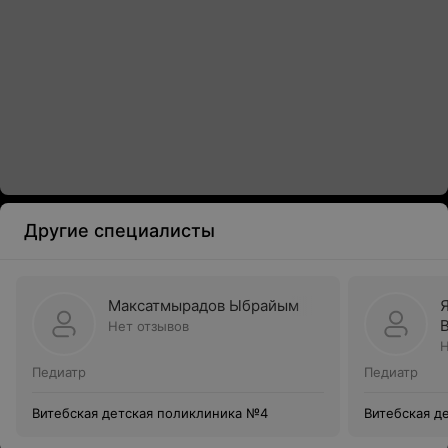
Другие специалисты
Максатмырадов Ыбрайым
Нет отзывов
Н
Педиатр
Педиатр
Витебская детская поликлиника №4
Витебская д