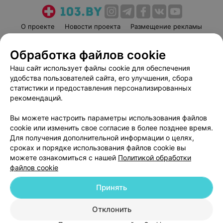
О проекте
Новости проекта
Размещение рекламы
Медицинский маркетинг
Публичный договор
Обработка файлов cookie
Пользовательское соглашение
Способы оплаты
Наш сайт использует файлы cookie для обеспечения
Вакансии
Партнеры
удобства пользователей сайта, его улучшения, сбора
Написать руководителю 103.by
статистики и предоставления персонализированных
Написать в поддержку
рекомендаций.
Персональные настройки cookie
Вы можете настроить параметры использования файлов
Обработка персональных данных
cookie или изменить свое согласие в более позднее время.
Для получения дополнительной информации о целях,
сроках и порядке использования файлов cookie вы
можете ознакомиться с нашей
Политикой обработки
файлов cookie
Принять
© 2026 ООО «Артокс Лаб», УНП 191700409
| 220012, Республика Беларусь,
г. Минск, улица Толбухина, 2, пом. 16 | help@103.by
Отклонить
Служба поддержки
+375 291212755