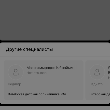
Другие специалисты
Максатмырадов Ыбрайым
Нет отзывов
Н
Педиатр
Педиатр
Витебская детская поликлиника №4
Витебская д