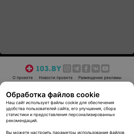
О проекте
Новости проекта
Размещение рекламы
Медицинский маркетинг
Публичный договор
Обработка файлов cookie
Пользовательское соглашение
Способы оплаты
Наш сайт использует файлы cookie для обеспечения
Вакансии
Партнеры
удобства пользователей сайта, его улучшения, сбора
Написать руководителю 103.by
статистики и предоставления персонализированных
Написать в поддержку
рекомендаций.
Персональные настройки cookie
Вы можете настроить параметры использования файлов