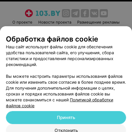
О проекте
Новости проекта
Размещение рекламы
Медицинский маркетинг
Публичный договор
Обработка файлов cookie
Пользовательское соглашение
Способы оплаты
Наш сайт использует файлы cookie для обеспечения
Вакансии
Партнеры
удобства пользователей сайта, его улучшения, сбора
Написать руководителю 103.by
статистики и предоставления персонализированных
Написать в поддержку
рекомендаций.
Персональные настройки cookie
Вы можете настроить параметры использования файлов
Обработка персональных данных
cookie или изменить свое согласие в более позднее время.
Для получения дополнительной информации о целях,
сроках и порядке использования файлов cookie вы
можете ознакомиться с нашей
Политикой обработки
файлов cookie
Принять
© 2026 ООО «Артокс Лаб», УНП 191700409
| 220012, Республика Беларусь,
г. Минск, улица Толбухина, 2, пом. 16 | help@103.by
Отклонить