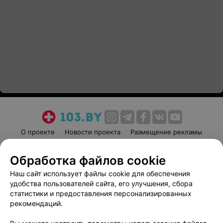
О проекте
Новости проекта
Размещение рекламы
Медицинский маркетинг
Публичный договор
Обработка файлов cookie
Пользовательское соглашение
Способы оплаты
Наш сайт использует файлы cookie для обеспечения
Вакансии
Партнеры
удобства пользователей сайта, его улучшения, сбора
Написать руководителю 103.by
статистики и предоставления персонализированных
Написать в поддержку
рекомендаций.
Персональные настройки cookie