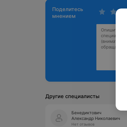
Поделитесь
мнением
Другие специалисты
Бенедиктович
Александр Николаевич
Нет отзывов