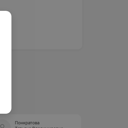
Понкратова
Сипай