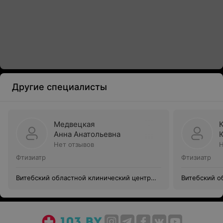
Другие специалисты
Медвецкая
Анна Анатольевна
Нет отзывов
Н
Фтизиатр
Фтизиатр
Витебский областной клинический центр
Витебский о
пульмонологии и фтизиатрии
пульмонолог