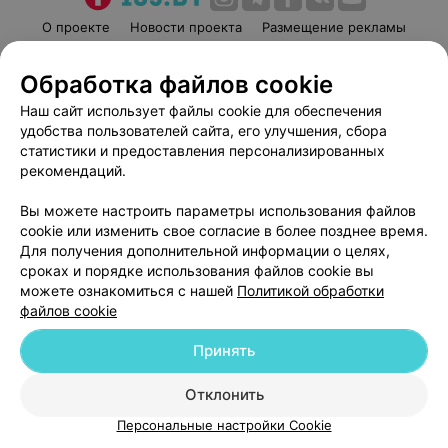
О проекте
Новости проекта
Размещение рекламы
Медицинский маркетинг
Публичный договор
Обработка файлов cookie
Пользовательское соглашение
Способы оплаты
Наш сайт использует файлы cookie для обеспечения
Вакансии
Партнеры
удобства пользователей сайта, его улучшения, сбора
Написать руководителю 103.by
статистики и предоставления персонализированных
Написать в поддержку
рекомендаций.
Персональные настройки cookie
Вы можете настроить параметры использования файлов
Обработка персональных данных
cookie или изменить свое согласие в более позднее время.
Для получения дополнительной информации о целях,
сроках и порядке использования файлов cookie вы
можете ознакомиться с нашей
Политикой обработки
файлов cookie
Принять
© 2026 ООО «Артокс Лаб», УНП 191700409
| 220012, Республика Беларусь,
г. Минск, улица Толбухина, 2, пом. 16 | help@103.by
Отклонить
Служба поддержки
+375 291212755
Персональные настройки Cookie