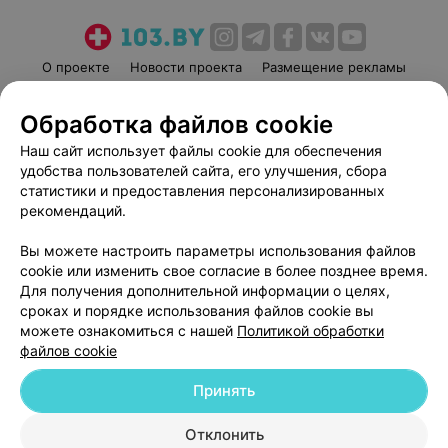
О проекте
Новости проекта
Размещение рекламы
Медицинский маркетинг
Публичный договор
Обработка файлов cookie
Пользовательское соглашение
Способы оплаты
Наш сайт использует файлы cookie для обеспечения
Вакансии
Партнеры
удобства пользователей сайта, его улучшения, сбора
Написать руководителю 103.by
статистики и предоставления персонализированных
Написать в поддержку
рекомендаций.
Персональные настройки cookie
Вы можете настроить параметры использования файлов
Обработка персональных данных
cookie или изменить свое согласие в более позднее время.
Для получения дополнительной информации о целях,
сроках и порядке использования файлов cookie вы
можете ознакомиться с нашей
Политикой обработки
файлов cookie
Принять
© 2026 ООО «Артокс Лаб», УНП 191700409
| 220012, Республика Беларусь,
г. Минск, улица Толбухина, 2, пом. 16 | help@103.by
Отклонить