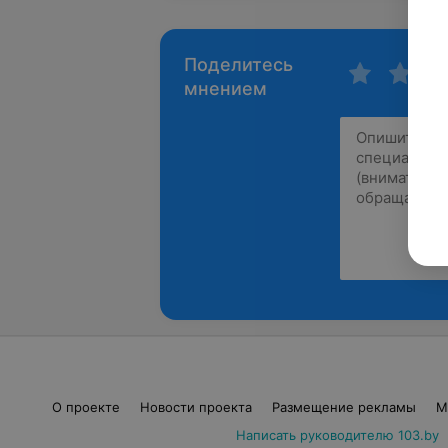
Поделитесь
мнением
О проекте
Новости проекта
Размещение рекламы
М
Написать руководителю 103.by