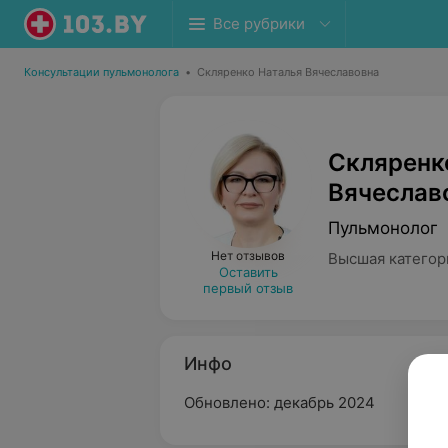
Все рубрики
Консультации пульмонолога
•
Скляренко Наталья Вячеславовна
Скляренк
Вячеслав
Пульмонолог
Нет отзывов
Высшая категор
Оставить
первый отзыв
Инфо
Обновлено: декабрь 2024