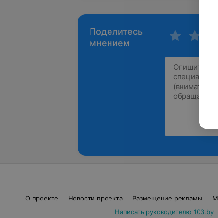
Поделитесь
мнением
О проекте
Новости проекта
Размещение рекламы
М
Написать руководителю 103.by