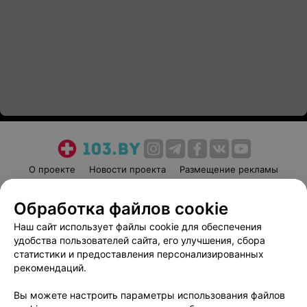
О проекте
Новости проекта
Размещение рекламы
Медицинский маркетинг
Публичный договор
Обработка файлов cookie
Пользовательское соглашение
Способы оплаты
Наш сайт использует файлы cookie для обеспечения
Вакансии
Партнеры
удобства пользователей сайта, его улучшения, сбора
Написать руководителю 103.by
статистики и предоставления персонализированных
Написать в поддержку
рекомендаций.
Персональные настройки cookie
Вы можете настроить параметры использования файлов
Обработка персональных данных