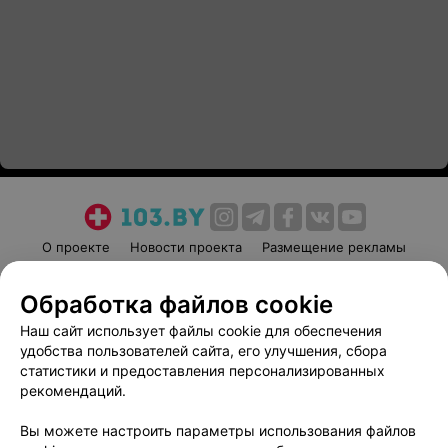
О проекте
Новости проекта
Размещение рекламы
Медицинский маркетинг
Публичный договор
Обработка файлов cookie
Пользовательское соглашение
Способы оплаты
Наш сайт использует файлы cookie для обеспечения
Вакансии
Партнеры
удобства пользователей сайта, его улучшения, сбора
Написать руководителю 103.by
статистики и предоставления персонализированных
Написать в поддержку
рекомендаций.
Персональные настройки cookie
Вы можете настроить параметры использования файлов
Обработка персональных данных