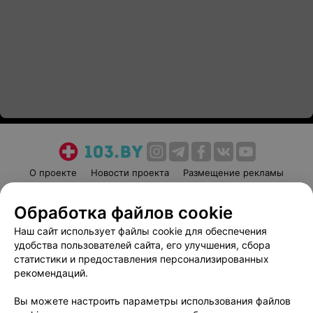
О проекте
Новости проекта
Размещение рекламы
Медицинский маркетинг
Публичный договор
Обработка файлов cookie
Пользовательское соглашение
Способы оплаты
Наш сайт использует файлы cookie для обеспечения
Вакансии
Партнеры
удобства пользователей сайта, его улучшения, сбора
Написать руководителю 103.by
статистики и предоставления персонализированных
Написать в поддержку
рекомендаций.
Персональные настройки cookie
Вы можете настроить параметры использования файлов
Обработка персональных данных