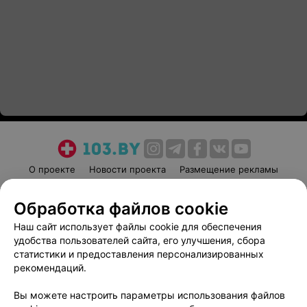
О проекте
Новости проекта
Размещение рекламы
Медицинский маркетинг
Публичный договор
Обработка файлов cookie
Пользовательское соглашение
Способы оплаты
Наш сайт использует файлы cookie для обеспечения
Вакансии
Партнеры
удобства пользователей сайта, его улучшения, сбора
Написать руководителю 103.by
статистики и предоставления персонализированных
Написать в поддержку
рекомендаций.
Персональные настройки cookie
Вы можете настроить параметры использования файлов
Обработка персональных данных