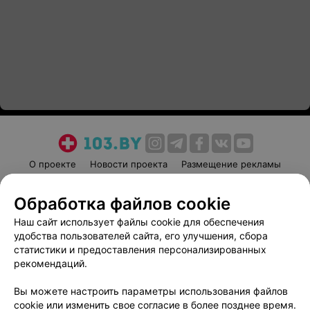
О проекте
Новости проекта
Размещение рекламы
Медицинский маркетинг
Публичный договор
Обработка файлов cookie
Пользовательское соглашение
Способы оплаты
Наш сайт использует файлы cookie для обеспечения
Вакансии
Партнеры
удобства пользователей сайта, его улучшения, сбора
Написать руководителю 103.by
статистики и предоставления персонализированных
Написать в поддержку
рекомендаций.
Персональные настройки cookie
Вы можете настроить параметры использования файлов
Обработка персональных данных
cookie или изменить свое согласие в более позднее время.