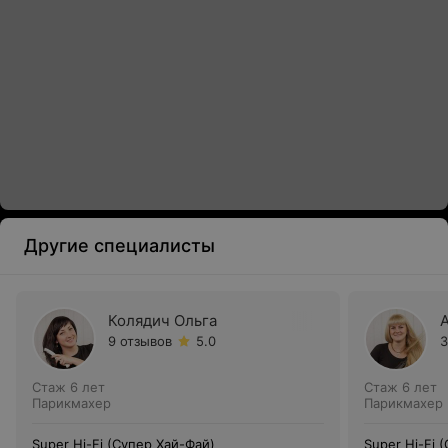
Другие специалисты
Колядич Ольга
9 отзывов
5.0
3
Стаж 6 лет
Стаж 6 лет
Парикмахер
Парикмахер
Super Hi-Fi (Супер Хай-Фай)
Super Hi-Fi 