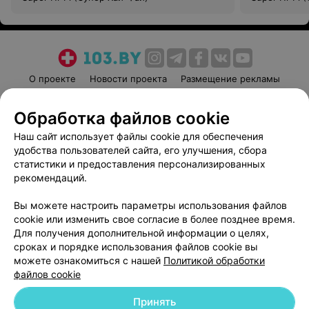
О проекте
Новости проекта
Размещение рекламы
Медицинский маркетинг
Публичный договор
Обработка файлов cookie
Пользовательское соглашение
Способы оплаты
Наш сайт использует файлы cookie для обеспечения
Вакансии
Партнеры
удобства пользователей сайта, его улучшения, сбора
Написать руководителю 103.by
статистики и предоставления персонализированных
Написать в поддержку
рекомендаций.
Персональные настройки cookie
Вы можете настроить параметры использования файлов
Обработка персональных данных
cookie или изменить свое согласие в более позднее время.
Для получения дополнительной информации о целях,
сроках и порядке использования файлов cookie вы
можете ознакомиться с нашей
Политикой обработки
файлов cookie
Принять