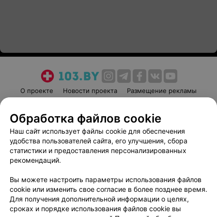
О проекте
Новости проекта
Размещение рекламы
Медицинский маркетинг
Публичный договор
Обработка файлов cookie
Пользовательское соглашение
Способы оплаты
Наш сайт использует файлы cookie для обеспечения
Вакансии
Партнеры
удобства пользователей сайта, его улучшения, сбора
Написать руководителю 103.by
статистики и предоставления персонализированных
Написать в поддержку
рекомендаций.
Персональные настройки cookie
Вы можете настроить параметры использования файлов
Обработка персональных данных
cookie или изменить свое согласие в более позднее время.
Для получения дополнительной информации о целях,
сроках и порядке использования файлов cookie вы