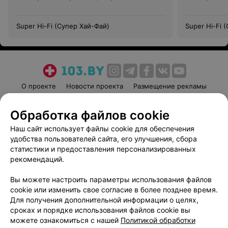
Super Hi-Fi (Супер Хай-Фай)
Super Hi-Fi 
О проекте
Новости проекта
Размещение рекламы
Медицинский маркетинг
Публичный договор
Обработка файлов cookie
Пользовательское соглашение
Способы оплаты
Наш сайт использует файлы cookie для обеспечения
Вакансии
Партнеры
удобства пользователей сайта, его улучшения, сбора
Написать руководителю 103.by
статистики и предоставления персонализированных
Написать в поддержку
рекомендаций.
Персональные настройки cookie
Вы можете настроить параметры использования файлов
Обработка персональных данных
cookie или изменить свое согласие в более позднее время.
Для получения дополнительной информации о целях,
сроках и порядке использования файлов cookie вы
можете ознакомиться с нашей
Политикой обработки