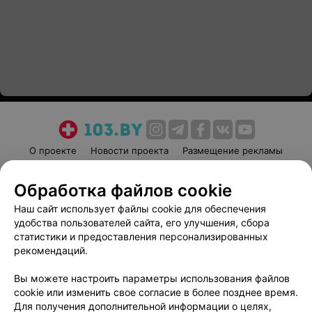
О проекте
Новости проекта
Размещение рекламы
Медицинский маркетинг
Публичный договор
Обработка файлов cookie
Пользовательское соглашение
Способы оплаты
Наш сайт использует файлы cookie для обеспечения
Вакансии
Партнеры
удобства пользователей сайта, его улучшения, сбора
Написать руководителю 103.by
статистики и предоставления персонализированных
Написать в поддержку
рекомендаций.
Персональные настройки cookie
Вы можете настроить параметры использования файлов
Обработка персональных данных
cookie или изменить свое согласие в более позднее время.
Для получения дополнительной информации о целях,