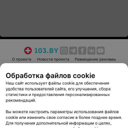
О проекте
Новости проекта
Размещение рекламы
Медицинский маркетинг
Публичный договор
Обработка файлов cookie
Пользовательское соглашение
Способы оплаты
Наш сайт использует файлы cookie для обеспечения
Вакансии
Партнеры
удобства пользователей сайта, его улучшения, сбора
Написать руководителю 103.by
статистики и предоставления персонализированных
Написать в поддержку
рекомендаций.
Персональные настройки cookie
Вы можете настроить параметры использования файлов
Обработка персональных данных
cookie или изменить свое согласие в более позднее время.
Для получения дополнительной информации о целях,