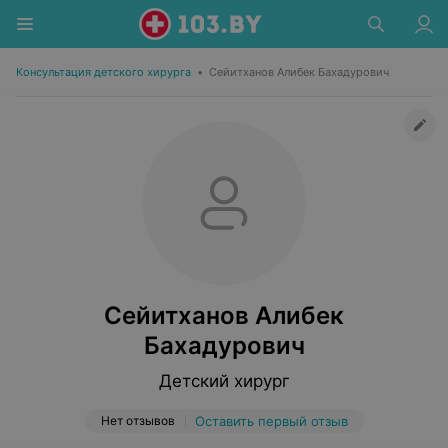
Консультация детского хирурга
•
Сейитханов Алибек Бахадурович
Сейитханов Алибек
Бахадурович
Детский хирург
Нет отзывов
Оставить первый отзыв