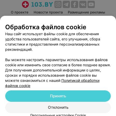
О проекте
Новости проекта
Размещение рекламы
Медицинский маркетинг
Публичный договор
Обработка файлов cookie
Пользовательское соглашение
Способы оплаты
Наш сайт использует файлы cookie для обеспечения
Вакансии
Партнеры
удобства пользователей сайта, его улучшения, сбора
Написать руководителю 103.by
статистики и предоставления персонализированных
Написать в поддержку
рекомендаций.
Персональные настройки cookie
Вы можете настроить параметры использования файлов
Обработка персональных данных
cookie или изменить свое согласие в более позднее время.
Для получения дополнительной информации о целях,
сроках и порядке использования файлов cookie вы
можете ознакомиться с нашей
Политикой обработки
файлов cookie
Принять
© 2026 ООО «Артокс Лаб», УНП 191700409
| 220012, Республика Беларусь,
г. Минск, улица Толбухина, 2, пом. 16 | help@103.by
Отклонить
Служба поддержки
+375 291212755
Персональные настройки Cookie