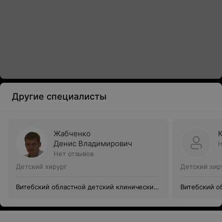
Другие специалисты
Жабченко
Денис Владимирович
Н
Нет отзывов
Детский хирург
Детский хир
Витебский областной детский клинический
Витебский о
центр
центр