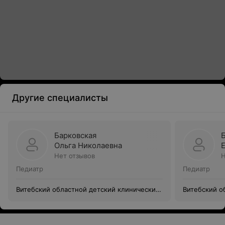
Другие специалисты
Барковская
Ольга Николаевна
Нет отзывов
Н
Педиатр
Педиатр
Витебский областной детский клинический
Витебский о
центр
центр