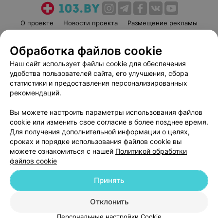
О проекте
Новости проекта
Размещение рекламы
Медицинский маркетинг
Публичный договор
Обработка файлов cookie
Пользовательское соглашение
Способы оплаты
Наш сайт использует файлы cookie для обеспечения
Вакансии
Партнеры
удобства пользователей сайта, его улучшения, сбора
Написать руководителю 103.by
статистики и предоставления персонализированных
Написать в поддержку
рекомендаций.
Персональные настройки cookie
Вы можете настроить параметры использования файлов
Обработка персональных данных
cookie или изменить свое согласие в более позднее время.
Для получения дополнительной информации о целях,
сроках и порядке использования файлов cookie вы
можете ознакомиться с нашей
Политикой обработки
файлов cookie
Принять
© 2026 ООО «Артокс Лаб», УНП 191700409
| 220012, Республика Беларусь,
г. Минск, улица Толбухина, 2, пом. 16 | help@103.by
Отклонить
Служба поддержки
+375 291212755
Персональные настройки Cookie