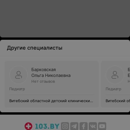
Другие специалисты
Барковская
Ольга Николаевна
Нет отзывов
Н
Педиатр
Педиатр
Витебский областной детский клинический
Витебский о
центр
центр