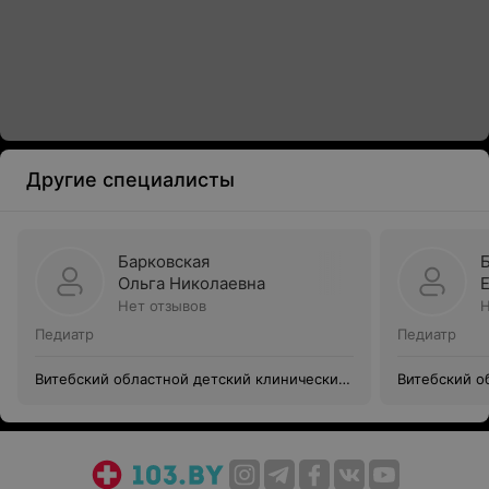
Другие специалисты
Барковская
Ольга Николаевна
Нет отзывов
Н
Педиатр
Педиатр
Витебский областной детский клинический
Витебский о
центр
центр