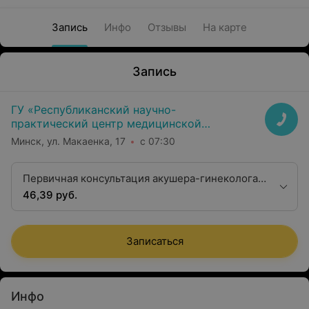
Запись
Инфо
Отзывы
На карте
Запись
ГУ «Республиканский научно-
практический центр медицинской
экспертизы и реабилитаци»
Минск, ул. Макаенка, 17
с 07:30
Первичная консультация акушера-гинеколога
первой квалификационной категории
46,39 руб.
Записаться
Инфо