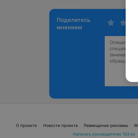
Поделитесь
мнением
О проекте
Новости проекта
Размещение рекламы
М
Написать руководителю 103.by