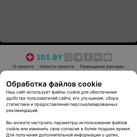
О проекте
Новости проекта
Размещение рекламы
Медицинский маркетинг
Публичный договор
Обработка файлов cookie
Пользовательское соглашение
Способы оплаты
Наш сайт использует файлы cookie для обеспечения
Вакансии
Партнеры
удобства пользователей сайта, его улучшения, сбора
Написать руководителю 103.by
статистики и предоставления персонализированных
Написать в поддержку
рекомендаций.
Персональные настройки cookie
Вы можете настроить параметры использования файлов
Обработка персональных данных
cookie или изменить свое согласие в более позднее время.
Для получения дополнительной информации о целях,