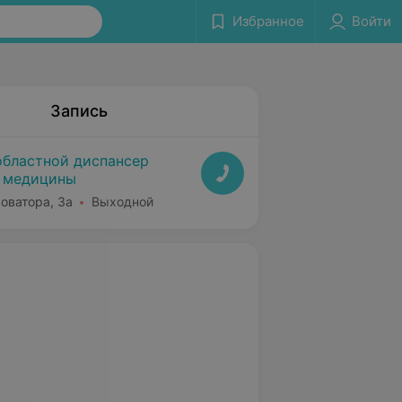
Избранное
Войти
Запись
областной диспансер
 медицины
Доватора, 3а
Выходной