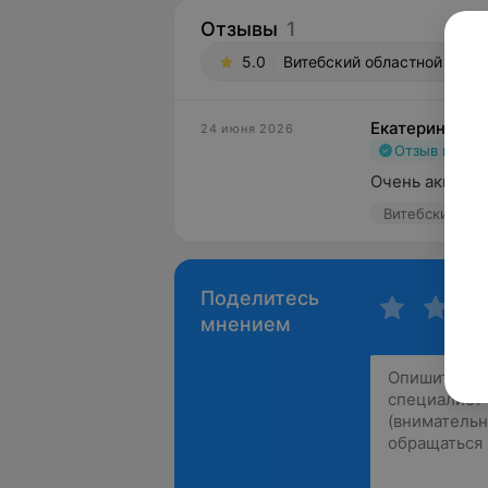
Отзывы
1
5.0
Витебский областной диспа
Екатерина
24 июня 2026
Отзыв подт
Очень аккурат
Поделитесь
мнением