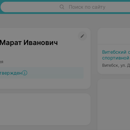
Поиск по сайту
Марат Иванович
Витебский 
спортивной
ия
Витебск, ул. 
твержден