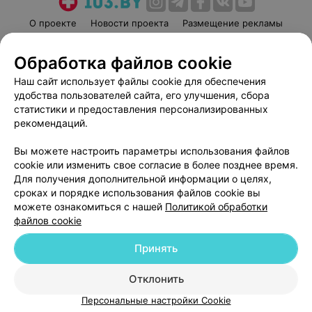
О проекте
Новости проекта
Размещение рекламы
Медицинский маркетинг
Публичный договор
Обработка файлов cookie
Пользовательское соглашение
Способы оплаты
Наш сайт использует файлы cookie для обеспечения
Вакансии
Партнеры
удобства пользователей сайта, его улучшения, сбора
Написать руководителю 103.by
статистики и предоставления персонализированных
Написать в поддержку
рекомендаций.
Персональные настройки cookie
Вы можете настроить параметры использования файлов
Обработка персональных данных
cookie или изменить свое согласие в более позднее время.
Для получения дополнительной информации о целях,
сроках и порядке использования файлов cookie вы
можете ознакомиться с нашей
Политикой обработки
файлов cookie
Принять
© 2026 ООО «Артокс Лаб», УНП 191700409
| 220012, Республика Беларусь,
г. Минск, улица Толбухина, 2, пом. 16 | help@103.by
Отклонить
Служба поддержки
+375 291212755
Персональные настройки Cookie