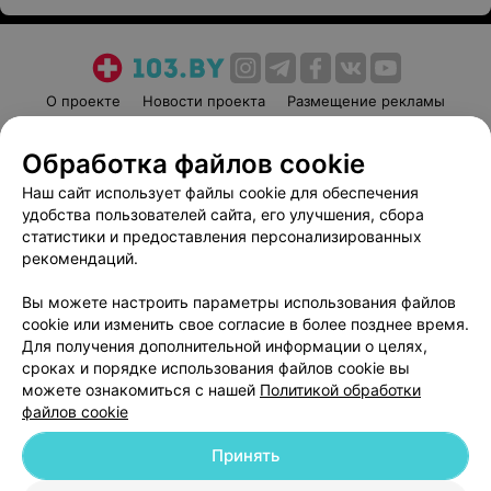
О проекте
Новости проекта
Размещение рекламы
Медицинский маркетинг
Публичный договор
Обработка файлов cookie
Пользовательское соглашение
Способы оплаты
Наш сайт использует файлы cookie для обеспечения
Вакансии
Партнеры
удобства пользователей сайта, его улучшения, сбора
Написать руководителю 103.by
статистики и предоставления персонализированных
Написать в поддержку
рекомендаций.
Персональные настройки cookie
Вы можете настроить параметры использования файлов
Обработка персональных данных
cookie или изменить свое согласие в более позднее время.
Для получения дополнительной информации о целях,
сроках и порядке использования файлов cookie вы
можете ознакомиться с нашей
Политикой обработки
файлов cookie
Принять
© 2026 ООО «Артокс Лаб», УНП 191700409
| 220012, Республика Беларусь,