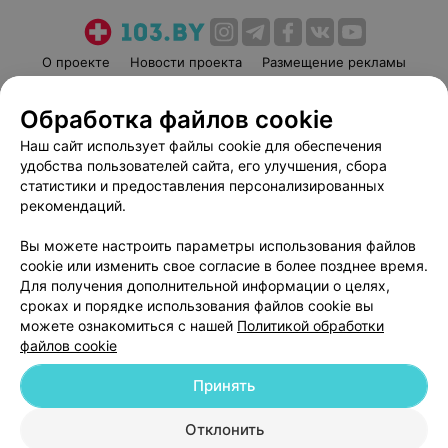
О проекте
Новости проекта
Размещение рекламы
Медицинский маркетинг
Публичный договор
Обработка файлов cookie
Пользовательское соглашение
Способы оплаты
Наш сайт использует файлы cookie для обеспечения
Вакансии
Партнеры
удобства пользователей сайта, его улучшения, сбора
Написать руководителю 103.by
статистики и предоставления персонализированных
Написать в поддержку
рекомендаций.
Персональные настройки cookie
Вы можете настроить параметры использования файлов
Обработка персональных данных
cookie или изменить свое согласие в более позднее время.
Для получения дополнительной информации о целях,
сроках и порядке использования файлов cookie вы
можете ознакомиться с нашей
Политикой обработки
файлов cookie
Принять
© 2026 ООО «Артокс Лаб», УНП 191700409
| 220012, Республика Беларусь,
г. Минск, улица Толбухина, 2, пом. 16 | help@103.by
Отклонить