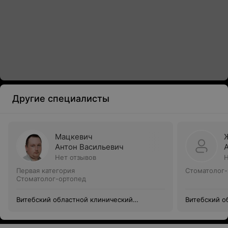
Другие специалисты
Мацкевич
Антон Васильевич
Нет отзывов
Н
Первая категория
Стоматолог-
Стоматолог-ортопед
Витебский областной клинический
Витебский о
стоматологический центр
стоматологи