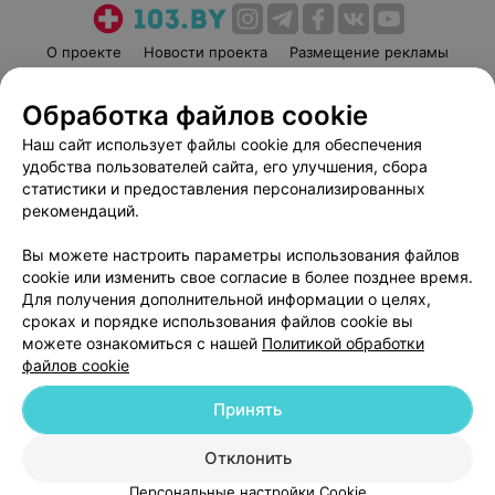
О проекте
Новости проекта
Размещение рекламы
Медицинский маркетинг
Публичный договор
Обработка файлов cookie
Пользовательское соглашение
Способы оплаты
Наш сайт использует файлы cookie для обеспечения
Вакансии
Партнеры
удобства пользователей сайта, его улучшения, сбора
Написать руководителю 103.by
статистики и предоставления персонализированных
Написать в поддержку
рекомендаций.
Персональные настройки cookie
Вы можете настроить параметры использования файлов
Обработка персональных данных
cookie или изменить свое согласие в более позднее время.
Для получения дополнительной информации о целях,
сроках и порядке использования файлов cookie вы
можете ознакомиться с нашей
Политикой обработки
файлов cookie
Принять
© 2026 ООО «Артокс Лаб», УНП 191700409
| 220012, Республика Беларусь,
г. Минск, улица Толбухина, 2, пом. 16 | help@103.by
Отклонить
Служба поддержки
+375 291212755
Персональные настройки Cookie