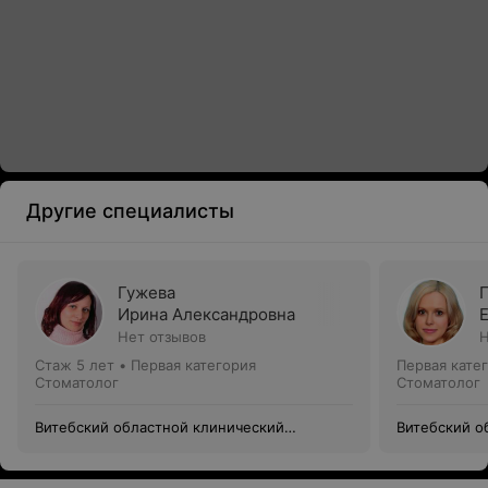
Другие специалисты
Гужева
Ирина Александровна
Нет отзывов
Н
Стаж 5 лет
•
Первая категория
Первая кате
Стоматолог
Стоматолог
Витебский областной клинический
Витебский о
стоматологический центр
стоматологи