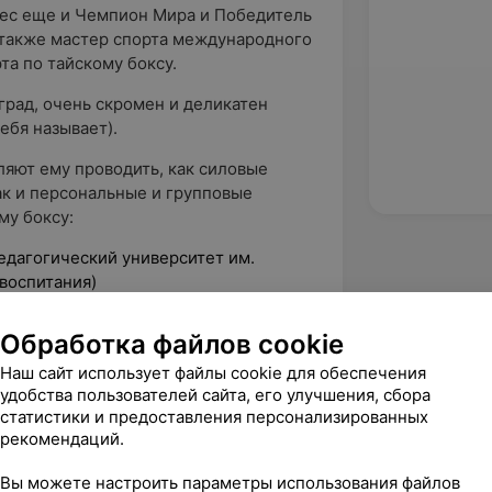
нес еще и Чемпион Мира и Победитель
а также мастер спорта международного
та по тайскому боксу. ⠀
град, очень скромен и деликатен
ебя называет).
ляют ему проводить, как силовые
ак и персональные и групповые
му боксу:
едагогический университет им.
 воспитания)
Обработка файлов cookie
астник тренировочных сборов
Наш сайт использует файлы cookie для обеспечения
ер-классов по бодибилдингу, фитнесу,
удобства пользователей сайта, его улучшения, сбора
статистики и предоставления персонализированных
рекомендаций.
тренерской деятельности: 10 лет.
Вы можете настроить параметры использования файлов