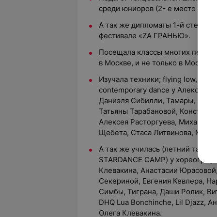
среди юниоров (2- е место conte
А так же дипломаты 1-й степен
фестивале «ZA ГРАНЬЮ».
Посещала классы многих педагог
в Москве, и не только в Москве.
Изучала техники; flying low, им
contemporary dance у Александр
Даниэля Сибилли, Тамары, Ольг
Татьяны Тарабановой, Константи
Алексея Расторгуева, Михаила 
Щебета, Стаса Литвинова, Марии
А так же училась (летний танцев
STARDANCE CAMP) у хореографо
Клевакина, Анастасии Юрасовой
Секериной, Евгения Кевлера, На
Симбы, Тиграна, Даши Ролик, Ви
DHQ Lua Bonchinche, Lil Djazz, 
Олега Клевакина.