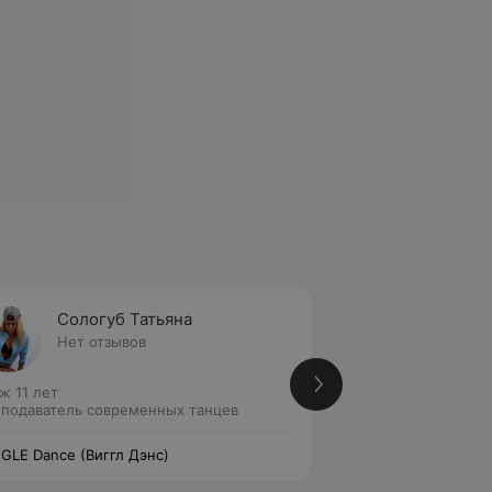
Сологуб Татьяна
Крыж 
Нет отзывов
Нет от
ж 11 лет
Стаж 14 лет
подаватель современных танцев
Преподаватель со
GLE Dance (Виггл Дэнс)
WIGGLE Dance (Виг