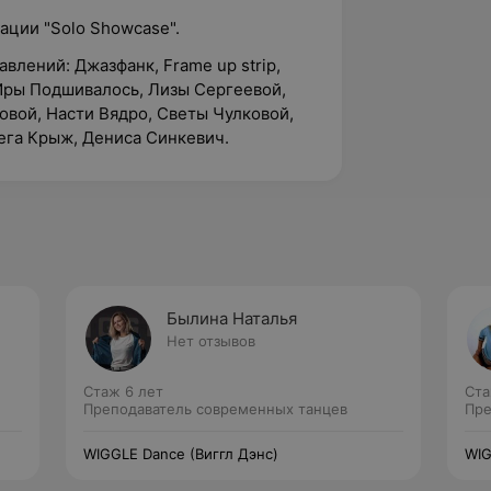
ации "Solo Showcase".
авлений: Джазфанк, Frame up strip,
 Иры Подшивалось, Лизы Сергеевой,
вой, Насти Вядро, Светы Чулковой,
ега Крыж, Дениса Синкевич.
Былина Наталья
Нет отзывов
Стаж 6 лет
Ста
Преподаватель современных танцев
Пре
WIGGLE Dance (Виггл Дэнс)
WIG