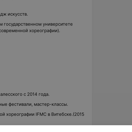
дж искусств.
ом государственном университете
 современной хореографии).
алесского с 2014 года.
ые фестивали, мастер-классы.
ой хореографии IFMC в Витебске.(2015
leski kids» - призёры конкурсов BIZON