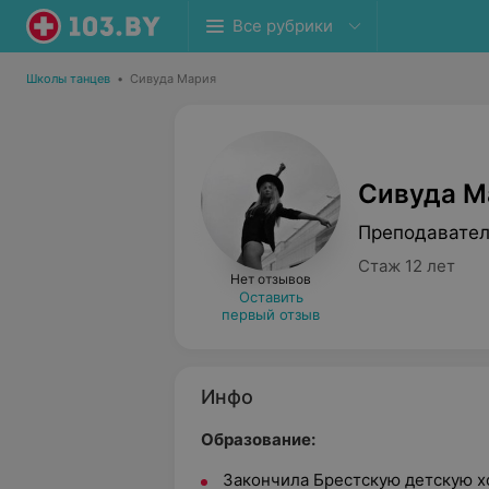
Все рубрики
Школы танцев
•
Сивуда Мария
Сивуда М
Преподавател
Стаж 12 лет
Нет отзывов
Оставить
первый отзыв
Инфо
Образование:
Закончила Брестскую детскую х