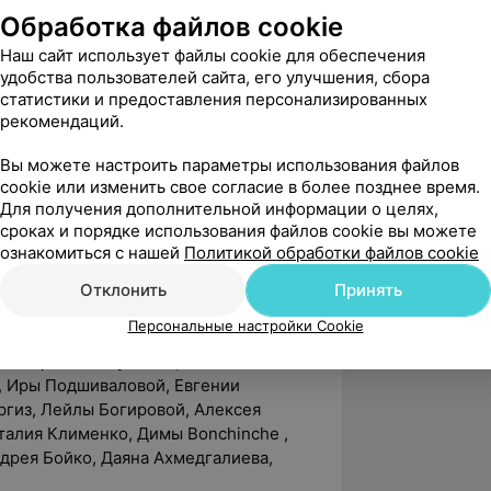
mporary dance, 3-e место pop dance).
Обработка файлов cookie
Наш сайт использует файлы cookie для обеспечения
и среди юниоров в международном
удобства пользователей сайта, его улучшения, сбора
статистики и предоставления персонализированных
ов, так же постоянные Frame up strip
рекомендаций.
Вы можете настроить параметры использования файлов
провизация, контактная импровизация,
cookie или изменить свое согласие в более позднее время.
а Могилёва, Александра Тронова,
Для получения дополнительной информации о целях,
и Лобовкиной, Дмитрия Залесского,
сроках и порядке использования файлов cookie вы можете
на Кейхеля, Марии Тихоновой,
ознакомиться с нашей
Политикой обработки файлов cookie
Шабанова, Алисы Доценко, Дмитрия
Отклонить
Принять
 Козловой, Константина Коваля.
Персональные настройки Cookie
альный лагерь 2017, 2018 год в
в: Ларисы Полуниной, Олега
, Иры Подшиваловой, Евгении
ргиз, Лейлы Богировой, Алексея
талия Клименко, Димы Bonchinche ,
Андрея Бойко, Даяна Ахмедгалиева,