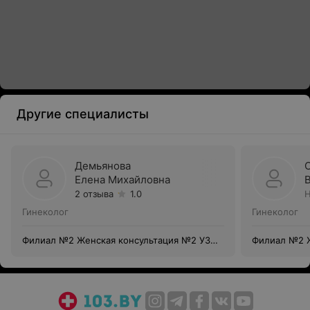
Другие специалисты
Демьянова
Елена Михайловна
2 отзыва
1.0
Н
Гинеколог
Гинеколог
Филиал №2 Женская консультация №2 УЗ
Филиал №2 Ж
«Витебский областной клинический
«Витебский 
родильный дом»
родильный 