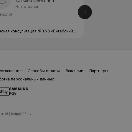
Татьяна Олеговна
Викто
Нет отзывов
Нет от
еколог
Вторая категория
Гинеколог • Акуш
ская консультация №3 УЗ «Витебский
Женская консульт
астной клинический родильный дом»
областной клинич
соглашение
Способы оплаты
Вакансии
Партнеры
ботка персональных данных
ом. 16 | help@103.by