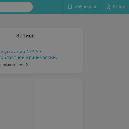
Избранное
Войти
Запись
нсультация №3 УЗ
 областной клинический
 дом»
снофлотская, 2