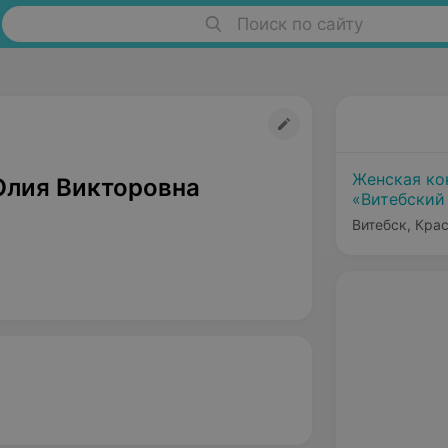
Поиск по сайту
Женская ко
лия Викторовна
«Витебский
родильный
Витебск, Кра