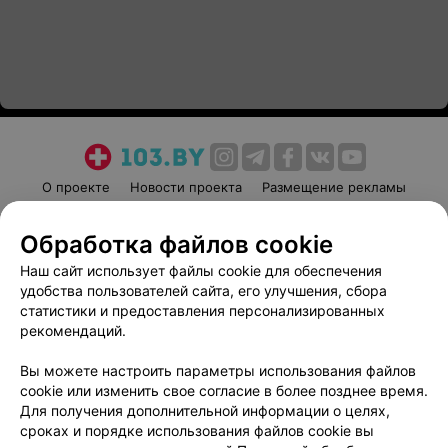
О проекте
Новости проекта
Размещение рекламы
Медицинский маркетинг
Публичный договор
Обработка файлов cookie
Пользовательское соглашение
Способы оплаты
Наш сайт использует файлы cookie для обеспечения
Вакансии
Партнеры
удобства пользователей сайта, его улучшения, сбора
Написать руководителю 103.by
статистики и предоставления персонализированных
Написать в поддержку
рекомендаций.
Персональные настройки cookie
Вы можете настроить параметры использования файлов
Обработка персональных данных
cookie или изменить свое согласие в более позднее время.
Для получения дополнительной информации о целях,
сроках и порядке использования файлов cookie вы